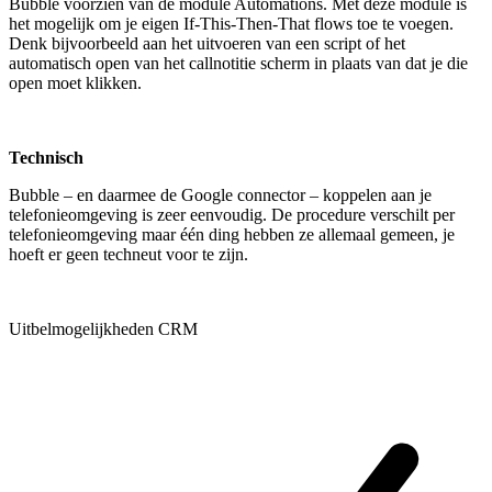
Bubble voorzien van de module Automations. Met deze module is
het mogelijk om je eigen If-This-Then-That flows toe te voegen.
Denk bijvoorbeeld aan het uitvoeren van een script of het
automatisch open van het callnotitie scherm in plaats van dat je die
open moet klikken.
Technisch
Bubble – en daarmee de Google connector – koppelen aan je
telefonieomgeving is zeer eenvoudig. De procedure verschilt per
telefonieomgeving maar één ding hebben ze allemaal gemeen, je
hoeft er geen techneut voor te zijn.
Uitbelmogelijkheden CRM