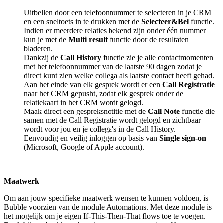
Uitbellen door een telefoonnummer te selecteren in je CRM
en een sneltoets in te drukken met de
Selecteer&Bel
functie.
Indien er meerdere relaties bekend zijn onder één nummer
kun je met de
Multi result
functie door de resultaten
bladeren.
Dankzij de
Call History
functie zie je alle contactmomenten
met het telefoonnummer van de laatste 90 dagen zodat je
direct kunt zien welke collega als laatste contact heeft gehad.
Aan het einde van elk gesprek wordt er een
Call Registratie
naar het CRM gepusht, zodat elk gesprek onder de
relatiekaart in het CRM wordt gelogd.
Maak direct een gespreksnotitie met de
Call Note
functie die
samen met de Call Registratie wordt gelogd en zichtbaar
wordt voor jou en je collega's in de Call History.
Eenvoudig en veilig inloggen op basis van
Single sign-on
(Microsoft, Google of Apple account).
Maatwerk
Om aan jouw specifieke maatwerk wensen te kunnen voldoen, is
Bubble voorzien van de module Automations. Met deze module is
het mogelijk om je eigen If-This-Then-That flows toe te voegen.